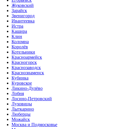
Егорьевск
Жуковский
Зарайск
Звенигород
Ивантеевка
Истра
Кашира
Клин
Коломна
Королёв
Котельники
Красноармейск
Красногорск
Краснозаводск
Краснознаменск
Кубинка
Куровское
Ликино-Дулёво
Лобня
Лосино-Петровский
Луховицы
Лыткарино
Люберцы
Можайск
Москва и Подмосковье