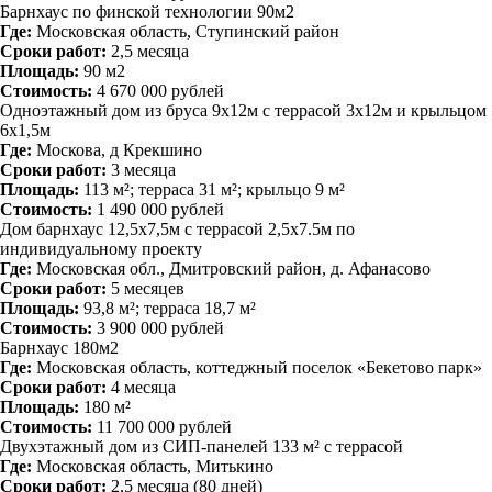
Барнхаус по финской технологии 90м2
Где:
Московская область, Ступинский район
Сроки работ:
2,5 месяца
Площадь:
90 м2
Стоимость:
4 670 000 рублей
Одноэтажный дом из бруса 9х12м с террасой 3х12м и крыльцом
6х1,5м
Где:
Москова, д Крекшино
Сроки работ:
3 месяца
Площадь:
113 м²; терраса 31 м²; крыльцо 9 м²
Стоимость:
1 490 000 рублей
Дом барнхаус 12,5х7,5м с террасой 2,5х7.5м по
индивидуальному проекту
Где:
Московская обл., Дмитровский район, д. Афанасово
Сроки работ:
5 месяцев
Площадь:
93,8 м²; терраса 18,7 м²
Стоимость:
3 900 000 рублей
Барнхаус 180м2
Где:
Московская область, коттеджный поселок «Бекетово парк»
Сроки работ:
4 месяца
Площадь:
180 м²
Стоимость:
11 700 000 рублей
Двухэтажный дом из СИП-панелей 133 м² с террасой
Где:
Московская область, Митькино
Сроки работ:
2,5 месяца (80 дней)