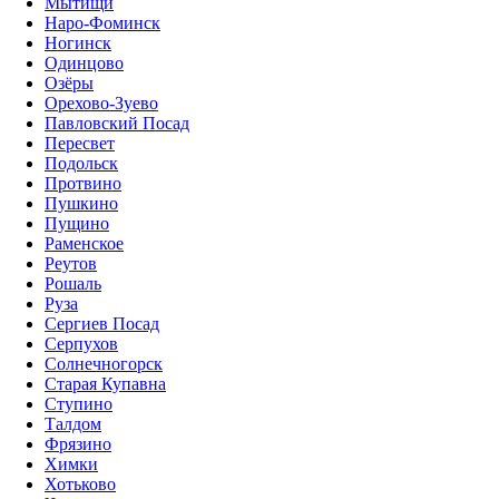
Мытищи
Наро-Фоминск
Ногинск
Одинцово
Озёры
Орехово-Зуево
Павловский Посад
Пересвет
Подольск
Протвино
Пушкино
Пущино
Раменское
Реутов
Рошаль
Руза
Сергиев Посад
Серпухов
Солнечногорск
Старая Купавна
Ступино
Талдом
Фрязино
Химки
Хотьково