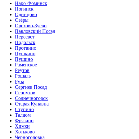
Наро-Фоминск
Ногинск
Одинцово
Озёры
Орехово-Зуево
Павловский Посад
Пересвет
Подольск
Протвино
Пушкино
Пущино
Раменское
Реутов
Рошаль
Руза
Сергиев Посад
Серпухов
Солнечногорск
Старая Купавна
Ступино
Талдом
Фрязино
Химки
Хотьково
Черноголовка