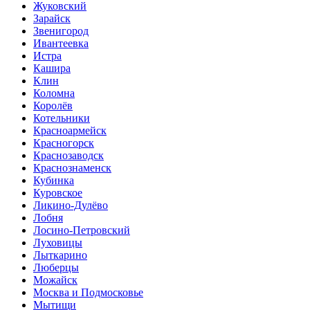
Жуковский
Зарайск
Звенигород
Ивантеевка
Истра
Кашира
Клин
Коломна
Королёв
Котельники
Красноармейск
Красногорск
Краснозаводск
Краснознаменск
Кубинка
Куровское
Ликино-Дулёво
Лобня
Лосино-Петровский
Луховицы
Лыткарино
Люберцы
Можайск
Москва и Подмосковье
Мытищи