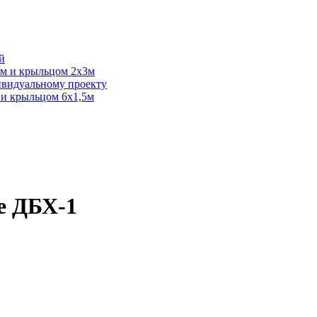
й
6м и крыльцом 2х3м
дивидуальному проекту
 и крыльцом 6х1,5м
е ДБХ-1