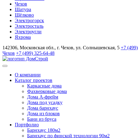
Чехов
Шатура
Щёлково
Электрогорск
Электросталь
Электроугли
Яхрома
142306, Московская обл., г. Чехов, ул. Солнышевская, 5
+7 (499)
Чехов
+7 (499) 325-64-48
О компании
Каталог проектов
Каркасные дома
Фахверковые дома
Дома А-фрейм
Дома под усадку
Дома барнхаус
Дома из блоков
Бани из бруса
Портфолио
Барнхаус 180м2
Барнхаус по финской технологии 90м2