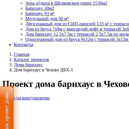
Зона отдыха в Щелковском парке 1530м2
Барнхаус 30м2
Барнхаус 93 м²
Модульный дом 30 м²
Двухэтажный дом из СИП-панелей 133 м² с террасо
Дом из бруса 7х8м с мансардой-лофт и террасой 3х
Дом барнхаус 12,5х7,5м с террасой 2,5х7.5м по ин
Одноэтажный дом из бруса 9х12м с террасой 3х12м
Контакты
Главная
Каталог проектов
Дома барнхаус
Дом барнхаус в Чехове ДБX-1
Проект дома барнхаус в Чехов
Собрать проект дома
Заявка на консультацию