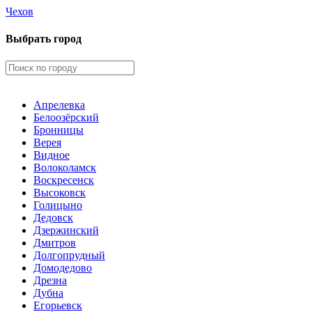
Чехов
Выбрать город
Апрелевка
Белоозёрский
Бронницы
Верея
Видное
Волоколамск
Воскресенск
Высоковск
Голицыно
Дедовск
Дзержинский
Дмитров
Долгопрудный
Домодедово
Дрезна
Дубна
Егорьевск