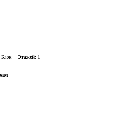
 Блок
Этажей:
1
вам